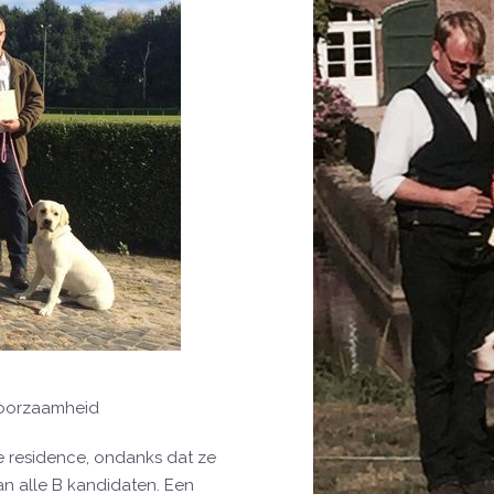
hoorzaamheid
e residence, ondanks dat ze
n alle B kandidaten. Een