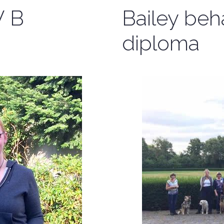
V B
Bailey be
diploma