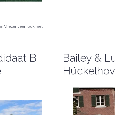
 in Vriezenveen ook met
idaat B
Bailey & L
e
Hückelhov