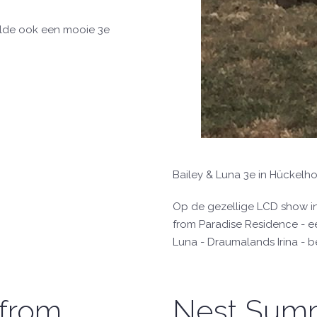
alde ook een mooie 3e
Bailey & Luna 3e in Hückel
Op de gezellige LCD show i
from Paradise Residence - e
Luna - Draumalands Irina - 
 from
Nest Summ